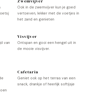
Zwemvijver
n
Ook in de zwemvijver kun je goed
roetsj
vertoeven, lekker met de voetjes in
het zand en genieten
Visvijver
jd van
Ontspan en gooi een hengel uit in
de mooie visvijver.
Cafetaria
de
Geniet ook op het terras van een
snack, drankje of heerlijk softijsje
doen