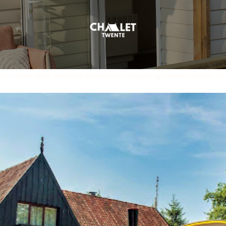
ts
Boek jouw verblijf
De Camping
De Omgeving
Tarieven en info