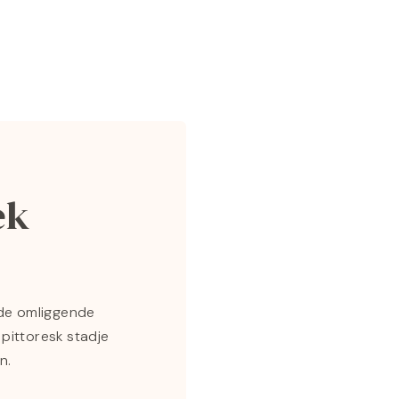
ek
 de omliggende
pittoresk stadje
n.