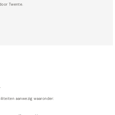
 door Twente.
n
iliteiten aanwezig waaronder: