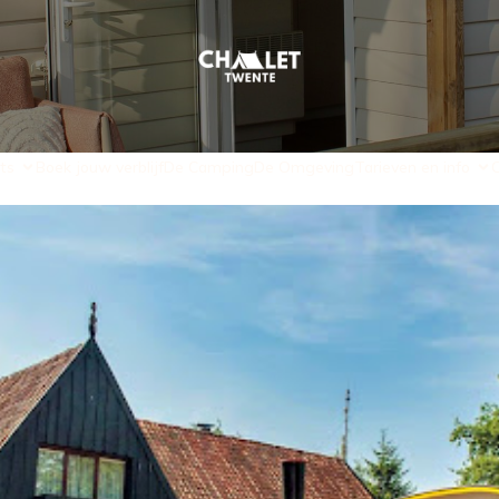
ts
Boek jouw verblijf
De Camping
De Omgeving
Tarieven en info