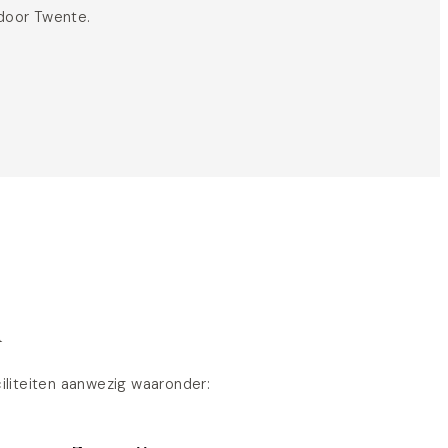
 door Twente.
n
iliteiten aanwezig waaronder: