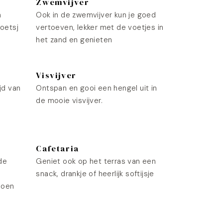
Zwemvijver
n
Ook in de zwemvijver kun je goed
roetsj
vertoeven, lekker met de voetjes in
het zand en genieten
Visvijver
jd van
Ontspan en gooi een hengel uit in
de mooie visvijver.
Cafetaria
de
Geniet ook op het terras van een
snack, drankje of heerlijk softijsje
doen