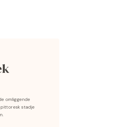
ek
 de omliggende
pittoresk stadje
n.