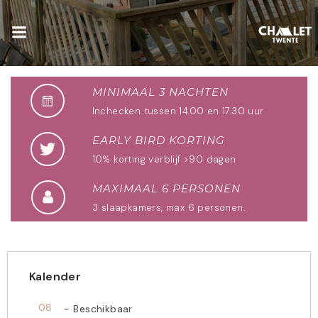
MINIMAAL 3 NACHTEN
Inchecken tussen 14.00 en 17.30 uur
EARLY BIRD KORTING
10% korting verblijf >90 dagen
MAXIMAAL 6 PERSONEN
3 slaapkamers, max 6 personen.
Kalender
08
-
Beschikbaar